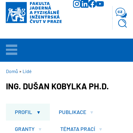
Přejít
k
cz
hlavnímu
obsahu
VÍTEJTE
UCHAZEČI
DROBEČKOVÁ
Domů
Lidé
NAVIGACE
ING. DUŠAN KOBYLKA PH.D.
STUDIUM
VĚDA
A
PROFIL
PUBLIKACE
VÝZKUM
GRANTY
TÉMATA PRACÍ
FAKULTA