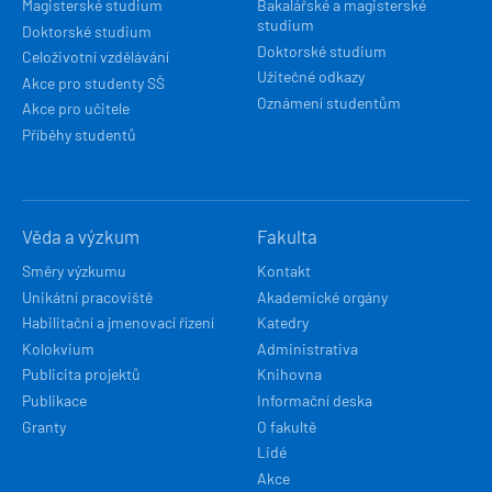
Magisterské studium
Bakalářské a magisterské
studium
Doktorské studium
Doktorské studium
Celoživotní vzdělávání
Užitečné odkazy
Akce pro studenty SŠ
Oznámení studentům
Akce pro učitele
Příběhy studentů
Věda a výzkum
Fakulta
Směry výzkumu
Kontakt
Unikátní pracoviště
Akademické orgány
Habilitační a jmenovací řízení
Katedry
Kolokvium
Administrativa
Publicita projektů
Knihovna
Publikace
Informační deska
Granty
O fakultě
Lidé
Akce