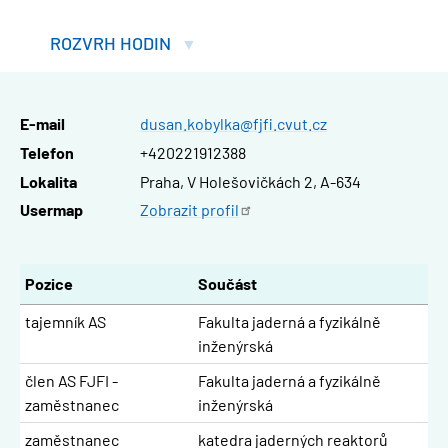
ROZVRH HODIN
E-mail
dusan.kobylka@fjfi.cvut.cz
Telefon
+420221912388
Lokalita
Praha, V Holešovičkách 2, A-634
Usermap
Zobrazit
profil
Pozice
Součást
tajemník AS
Fakulta jaderná a fyzikálně
inženýrská
člen AS FJFI -
Fakulta jaderná a fyzikálně
zaměstnanec
inženýrská
zaměstnanec
katedra jaderných reaktorů