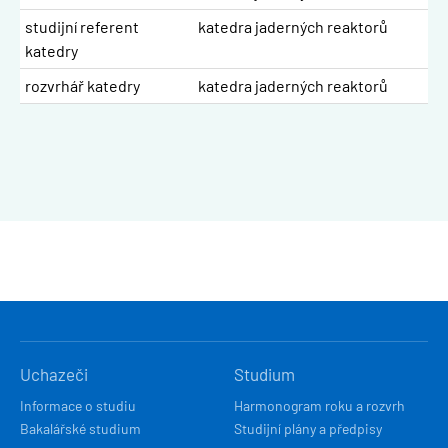
studijní referent
katedra jaderných reaktorů
katedry
rozvrhář katedry
katedra jaderných reaktorů
HLAVNÍ
Uchazeči
Studium
NAVIGACE
Informace o studiu
Harmonogram roku a rozvrh
Bakalářské studium
Studijní plány a předpisy