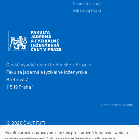
Nenechte si ujít
Výběrová řízení
Obrázek
České vysoké učení technické v
Praze
Fakulta jaderná a fyzikálně inženýrská
Břehová 7
115 19 Praha 1
Developed by
Squelle
© 2026 ČVUT FJFI
webmaster
[at]
fjfi
.
cvut
.
cz
Povolte prosím zpracování cookies pro správné fungování webu a
SOUBORY
(webmaster[at]fjfi[dot]cvut[dot]cz)
analýzu návštěvnosti. Svůj souhlas můžete kdykoliv změnit.