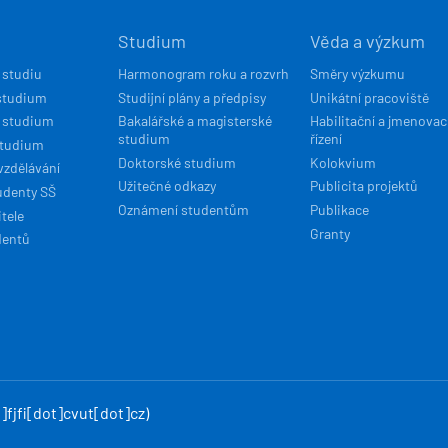
Í
Studium
Věda a výzkum
ACE
 studiu
Harmonogram roku a rozvrh
Směry výzkumu
studium
Studijní plány a předpisy
Unikátní pracoviště
 studium
Bakalářské a magisterské
Habilitační a jmenovac
studium
řízení
studium
Doktorské studium
Kolokvium
vzdělávání
Užitečné odkazy
Publicita projektů
udenty SŠ
Oznámení studentům
Publikace
tele
Granty
dentů
fjfi[dot]cvut[dot]cz)