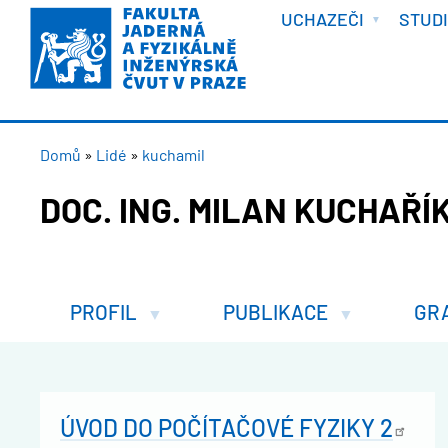
VÍTEJTE
Přejít
UCHAZEČI
STUD
k
hlavnímu
obsahu
DROBEČKOVÁ
Domů
Lidé
kuchamil
NAVIGACE
DOC. ING. MILAN KUCHAŘÍK
PROFIL
PUBLIKACE
GR
ÚVOD DO POČÍTAČOVÉ FYZIKY
2