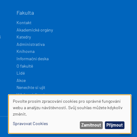
Fakulta
Kontakt
Akademické orgány
í
Katedry
Administrativa
Knihovna
Informační deska
O fakultě
Lidé
Akce
Nenechte si ujít
Výběrová řízení
Povolte prosím zpracování cookies pro správné fungování
SOUBORY
webu a analýzu návštěvnosti. Svůj souhlas můžete kdykoliv
Developed by
Squelle
změnit.
COOKIES
Spravovat Cookies
Zamítnout
Přijmout
MENU
Přihlásit se
Zásady ochrany osobních údajů