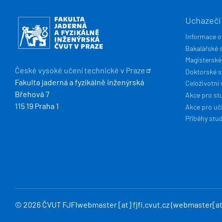
HLAVN
Obrázek
Uchazeči
NAVIG
Informace o
Bakalářské 
Magisterské
České vysoké učení technické v
Praze
Doktorské 
Fakulta jaderná a fyzikálně inženýrská
Celoživotní 
Břehová 7
Akce pro st
115 19 Praha 1
Akce pro uči
Příběhy stu
© 2026 ČVUT FJFI
webmaster
[at]
fjfi
.
cvut
.
cz
(webmaster[at]