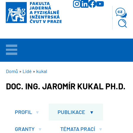
Přejít
k
cz
hlavnímu
obsahu
VÍTEJTE
UCHAZEČI
DROBEČKOVÁ
Domů
Lidé
kukal
NAVIGACE
DOC. ING. JAROMÍR KUKAL PH.D.
STUDIUM
VĚDA
A
PROFIL
PUBLIKACE
VÝZKUM
GRANTY
TÉMATA PRACÍ
FAKULTA