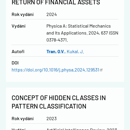
RETURN OF FINANCIAL ASSETS
Rok vydání
2024
Vydání
Physica A: Statistical Mechanics
and Its Applications. 2024, 637 ISSN
0378-4371.
Autoři
Tran, Q.V.
Kukal, J.
DOI
https://doi.org/10.1016/j.physa.2024.129531
CONCEPT OF HIDDEN CLASSES IN
PATTERN CLASSIFICATION
Rok vydání
2023
Vydání
Artificial Intelligence Review. 2023,