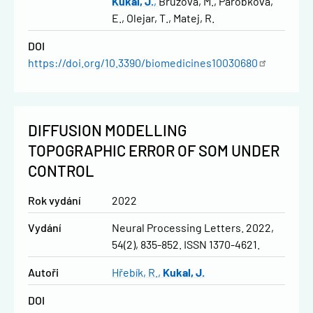
Kukal, J.
Bruzova, M.
Parobkova,
E.
Olejar, T.
Matej, R.
DOI
https://doi.org/10.3390/biomedicines10030680
DIFFUSION MODELLING
TOPOGRAPHIC ERROR OF SOM UNDER
CONTROL
Rok vydání
2022
Vydání
Neural Processing Letters. 2022,
54(2), 835-852. ISSN 1370-4621.
Autoři
Hřebík, R.
Kukal, J.
DOI