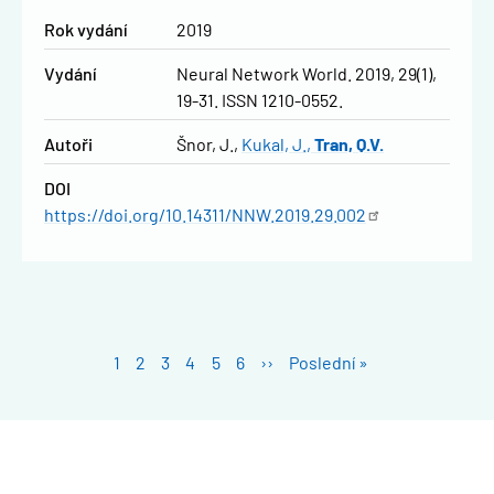
Rok vydání
2019
Vydání
Neural Network World. 2019, 29(1),
19-31. ISSN 1210-0552.
Autoři
Šnor, J.
Kukal, J.
Tran, Q.V.
DOI
https://doi.org/10.14311/NNW.2019.29.002
Pagination
Stránka
1
Stránka
2
Stránka
3
Stránka
4
Stránka
5
Stránka
6
Následující
››
Poslední
Poslední »
stránka
stránka