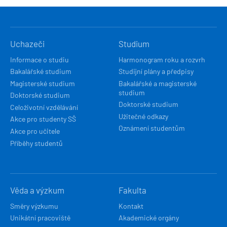
HLAVNÍ
Uchazeči
Studium
NAVIGACE
Informace o studiu
Harmonogram roku a rozvrh
Bakalářské studium
Studijní plány a předpisy
Magisterské studium
Bakalářské a magisterské
studium
Doktorské studium
Doktorské studium
Celoživotní vzdělávání
Užitečné odkazy
Akce pro studenty SŠ
Oznámení studentům
Akce pro učitele
Příběhy studentů
Věda a výzkum
Fakulta
Směry výzkumu
Kontakt
Unikátní pracoviště
Akademické orgány