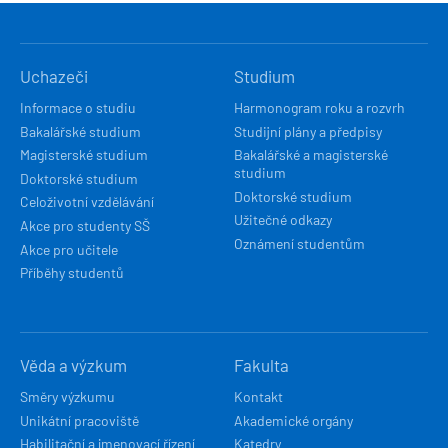
HLAVNÍ
Uchazeči
Studium
NAVIGACE
Informace o studiu
Harmonogram roku a rozvrh
Bakalářské studium
Studijní plány a předpisy
Magisterské studium
Bakalářské a magisterské
studium
Doktorské studium
Doktorské studium
Celoživotní vzdělávání
Užitečné odkazy
Akce pro studenty SŠ
Oznámení studentům
Akce pro učitele
Příběhy studentů
Věda a výzkum
Fakulta
Směry výzkumu
Kontakt
Unikátní pracoviště
Akademické orgány
Habilitační a jmenovací řízení
Katedry