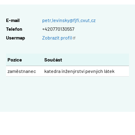
E-mail
petr.levinsky@fjfi.cvut.cz
Telefon
+420770130557
Usermap
Zobrazit
profil
Pozice
Součást
zaměstnanec
katedra inženýrství pevných látek