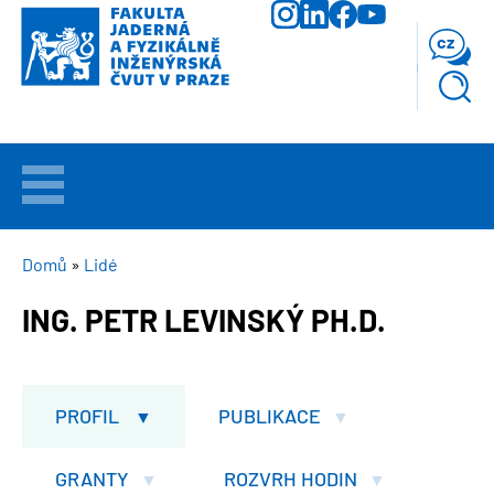
Přejít
k
cz
hlavnímu
obsahu
VÍTEJTE
UCHAZEČI
DROBEČKOVÁ
Domů
Lidé
NAVIGACE
ING. PETR LEVINSKÝ PH.D.
STUDIUM
VĚDA
A
PROFIL
PUBLIKACE
VÝZKUM
GRANTY
ROZVRH HODIN
FAKULTA