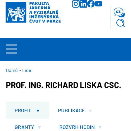
Přejít
k
cz
hlavnímu
obsahu
VÍTEJTE
UCHAZEČI
DROBEČKOVÁ
Domů
Lidé
NAVIGACE
PROF. ING. RICHARD LISKA CSC.
STUDIUM
VĚDA
A
PROFIL
PUBLIKACE
VÝZKUM
GRANTY
ROZVRH HODIN
FAKULTA