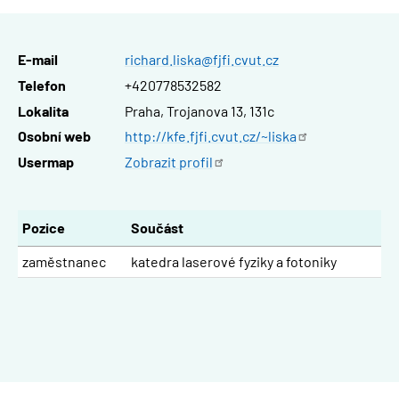
E-mail
richard.liska@fjfi.cvut.cz
Telefon
+420778532582
Lokalita
Praha, Trojanova 13, 131c
Osobní web
http://kfe.fjfi.cvut.cz/~liska
Usermap
Zobrazit
profil
Pozice
Součást
zaměstnanec
katedra laserové fyziky a fotoniky