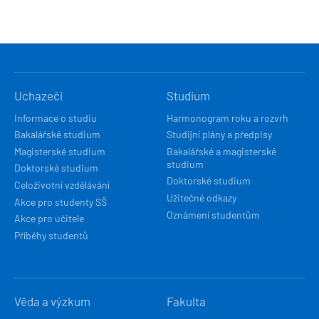
HLAVNÍ
Uchazeči
Studium
NAVIGACE
Informace o studiu
Harmonogram roku a rozvrh
Bakalářské studium
Studijní plány a předpisy
Magisterské studium
Bakalářské a magisterské
studium
Doktorské studium
Doktorské studium
Celoživotní vzdělávání
Užitečné odkazy
Akce pro studenty SŠ
Oznámení studentům
Akce pro učitele
Příběhy studentů
Věda a výzkum
Fakulta