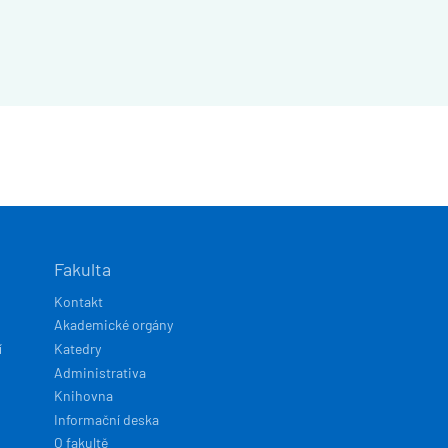
Fakulta
Kontakt
Akademické orgány
í
Katedry
Administrativa
Knihovna
Informační deska
O fakultě