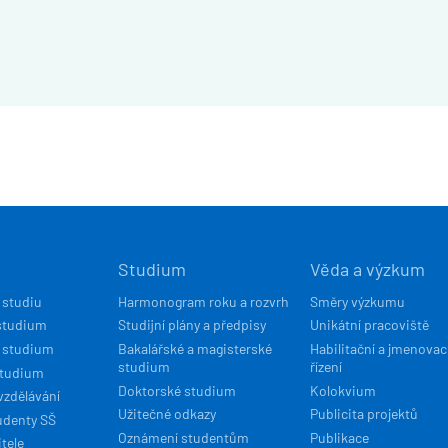
Í
Studium
Věda a výzkum
ACE
 studiu
Harmonogram roku a rozvrh
Směry výzkumu
studium
Studijní plány a předpisy
Unikátní pracoviště
 studium
Bakalářské a magisterské
Habilitační a jmenovac
studium
řízení
studium
Doktorské studium
Kolokvium
vzdělávání
Užitečné odkazy
Publicita projektů
udenty SŠ
Oznámení studentům
Publikace
tele