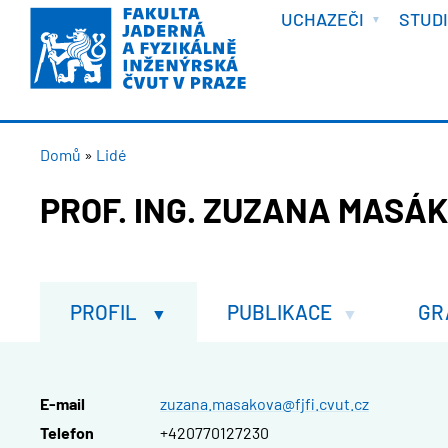
VÍTEJTE
Přejít
UCHAZEČI
STUD
k
hlavnímu
obsahu
DROBEČKOVÁ
Domů
Lidé
NAVIGACE
PROF. ING. ZUZANA MASÁK
PROFIL
PUBLIKACE
GR
E-mail
zuzana.masakova@fjfi.cvut.cz
Telefon
+420770127230