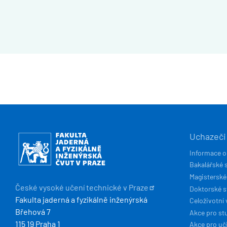
HLAVN
Obrázek
Uchazeči
NAVIG
Informace o
Bakalářské 
Magisterské
České vysoké učení technické v
Praze
Doktorské 
Fakulta jaderná a fyzikálně inženýrská
Celoživotní 
Břehová 7
Akce pro st
115 19 Praha 1
Akce pro uči