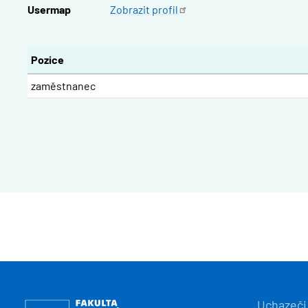
Usermap
Zobrazit
profil
Pozice
zaměstnanec
HLAVN
Obrázek
Uchazeči