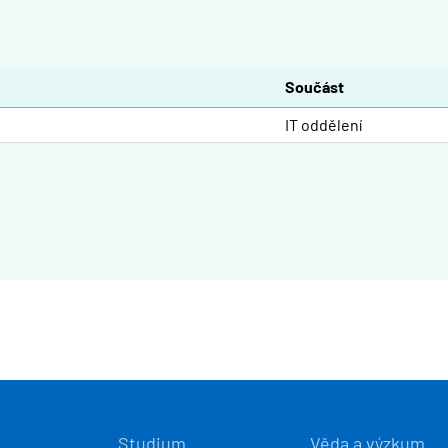
Součást
IT oddělení
Í
Studium
Věda a výzkum