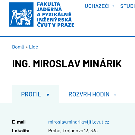
VÍTEJTE
Přejít
UCHAZEČI
STUD
k
hlavnímu
obsahu
DROBEČKOVÁ
Domů
Lidé
NAVIGACE
ING. MIROSLAV MINÁRIK
PROFIL
ROZVRH HODIN
E-mail
miroslav.minarik@fjfi.cvut.cz
Lokalita
Praha, Trojanova 13, 33a