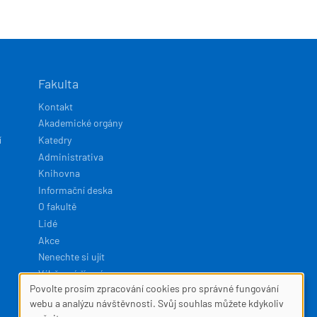
Fakulta
Kontakt
Akademické orgány
í
Katedry
Administrativa
Knihovna
Informační deska
O fakultě
Lidé
Akce
Nenechte si ujít
Výběrová řízení
Povolte prosím zpracování cookies pro správné fungování
SOUBORY
webu a analýzu návštěvnosti. Svůj souhlas můžete kdykoliv
Developed by
Squelle