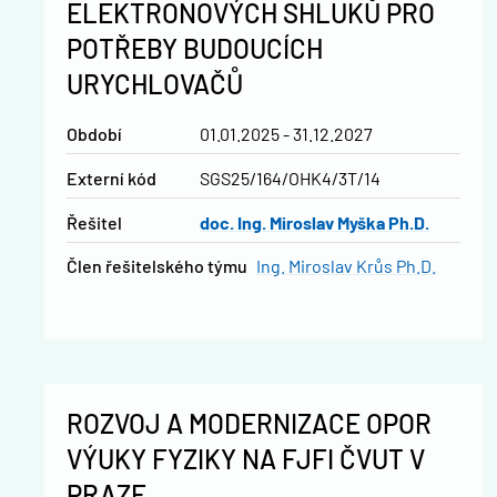
ELEKTRONOVÝCH SHLUKŮ PRO
POTŘEBY BUDOUCÍCH
URYCHLOVAČŮ
Období
01.01.2025 - 31.12.2027
Externí kód
SGS25/164/OHK4/3T/14
řešitel
doc. Ing. Miroslav Myška Ph.D.
člen řešitelského týmu
Ing. Miroslav Krůs Ph.D.
ROZVOJ A MODERNIZACE OPOR
VÝUKY FYZIKY NA FJFI ČVUT V
PRAZE