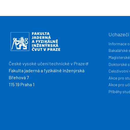
HLAVN
Obrázek
Uchazeči
NAVIG
Informace o
Bakalářské 
Magisterské
České vysoké učení technické v
Praze
Doktorské 
Fakulta jaderná a fyzikálně inženýrská
Celoživotní 
Břehová 7
Akce pro st
115 19 Praha 1
Akce pro uči
Příběhy stu