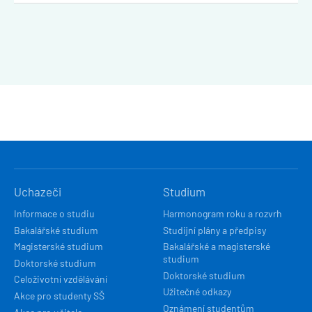
HLAVNÍ
Uchazeči
Studium
NAVIGACE
Informace o studiu
Harmonogram roku a rozvrh
Bakalářské studium
Studijní plány a předpisy
Magisterské studium
Bakalářské a magisterské
studium
Doktorské studium
Doktorské studium
Celoživotní vzdělávání
Užitečné odkazy
Akce pro studenty SŠ
Oznámení studentům