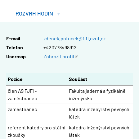
ROZVRH HODIN
E-mail
zdenek.potucek@fjfi.cvut.cz
Telefon
+420778498912
Usermap
Zobrazit
profil
Pozice
Součást
člen AS FJFI -
Fakulta jaderná a fyzikálně
zaměstnanec
inženýrská
zaměstnanec
katedra inženýrství pevných
látek
referent katedry pro státní
katedra inženýrství pevných
zkoušky
látek