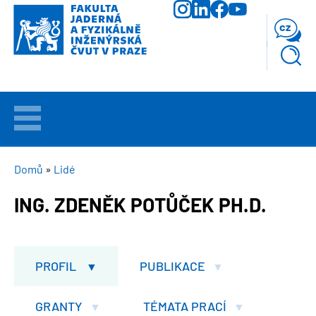
Přejít
k
cz
hlavnímu
obsahu
VÍTEJTE
UCHAZEČI
DROBEČKOVÁ
Domů
Lidé
NAVIGACE
ING. ZDENĚK POTŮČEK PH.D.
STUDIUM
VĚDA
A
PROFIL
PUBLIKACE
VÝZKUM
GRANTY
TÉMATA PRACÍ
FAKULTA