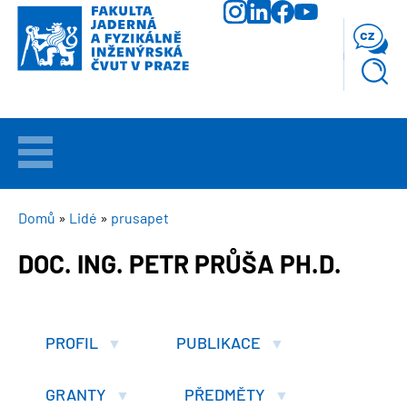
Přejít
k
cz
hlavnímu
obsahu
VÍTEJTE
UCHAZEČI
DROBEČKOVÁ
Domů
Lidé
prusapet
NAVIGACE
DOC. ING. PETR PRŮŠA PH.D.
STUDIUM
VĚDA
A
PROFIL
PUBLIKACE
VÝZKUM
GRANTY
PŘEDMĚTY
FAKULTA