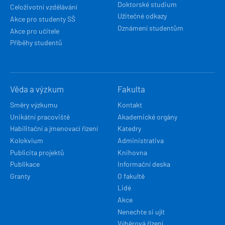
Doktorské studium
Celoživotní vzdělávání
Užitečné odkazy
Akce pro studenty SŠ
Oznámení studentům
Akce pro učitele
Příběhy studentů
Věda a výzkum
Fakulta
Směry výzkumu
Kontakt
Unikátní pracoviště
Akademické orgány
Habilitační a jmenovací řízení
Katedry
Kolokvium
Administrativa
Publicita projektů
Knihovna
Publikace
Informační deska
Granty
O fakultě
Lidé
Akce
Nenechte si ujít
Výběrová řízení