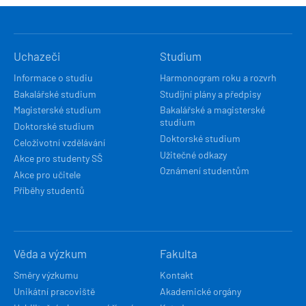
HLAVNÍ
Uchazeči
Studium
NAVIGACE
Informace o studiu
Harmonogram roku a rozvrh
Bakalářské studium
Studijní plány a předpisy
Magisterské studium
Bakalářské a magisterské
studium
Doktorské studium
Doktorské studium
Celoživotní vzdělávání
Užitečné odkazy
Akce pro studenty SŠ
Oznámení studentům
Akce pro učitele
Příběhy studentů
Věda a výzkum
Fakulta
Směry výzkumu
Kontakt
Unikátní pracoviště
Akademické orgány