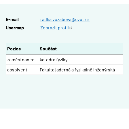
E-mail
radka.vozabova@cvut.cz
Usermap
Zobrazit
profil
Pozice
Součást
zaměstnanec
katedra fyziky
absolvent
Fakulta jaderná a fyzikálně inženýrská