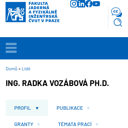
Přejít
k
cz
hlavnímu
obsahu
VÍTEJTE
UCHAZEČI
DROBEČKOVÁ
Domů
Lidé
NAVIGACE
ING. RADKA VOZÁBOVÁ PH.D.
STUDIUM
VĚDA
A
PROFIL
PUBLIKACE
VÝZKUM
GRANTY
TÉMATA PRACÍ
FAKULTA