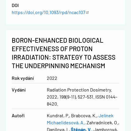
DOI
https://doi.org/10.1093/rpd/ncac107
BORON-ENHANCED BIOLOGICAL
EFFECTIVENESS OF PROTON
IRRADIATION: STRATEGY TO ASSESS
THE UNDERPINNING MECHANISM
Rok vydání
2022
Vydání
Radiation Protection Dosimetry.
2022, 198(9-11), 527-531. ISSN 0144-
8420.
Autoři
Kundrat, P.
Brabcova, K.
Jelínek
Michaelidesová, A.
Zahradnicek, O.
Danilova, I.
Štěpán, V.
Jamborová,