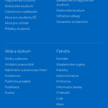
Magisterské studium
Bakalářské a magisterské
studium
Doktorské studium
Doktorské studium
Celoživotní vzdělávání
Užitečné odkazy
Akce pro studenty SŠ
Oznámení studentům
Akce pro učitele
Příběhy studentů
Věda a výzkum
Fakulta
Směry výzkumu
Kontakt
Unikátní pracoviště
Akademické orgány
Habilitační a jmenovací řízení
Katedry
Kolokvium
Administrativa
Publicita projektů
Knihovna
Publikace
Informační deska
Granty
O fakultě
Lidé
Akce