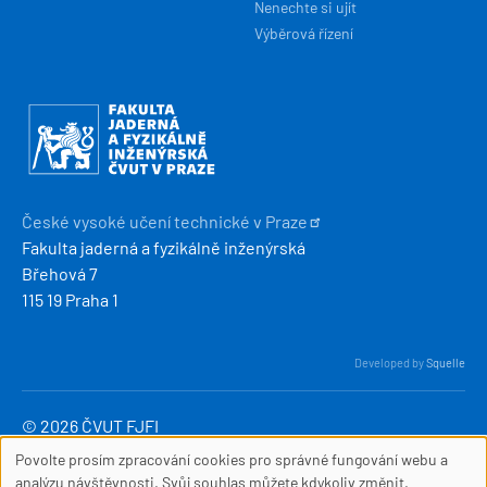
Nenechte si ujít
Výběrová řízení
Obrázek
České vysoké učení technické v
Praze
Fakulta jaderná a fyzikálně inženýrská
Břehová 7
115 19 Praha 1
Developed by
Squelle
© 2026 ČVUT FJFI
webmaster
[at]
fjfi
.
cvut
.
cz
Povolte prosím zpracování cookies pro správné fungování webu a
SOUBORY
(webmaster[at]fjfi[dot]cvut[dot]cz)
analýzu návštěvnosti. Svůj souhlas můžete kdykoliv změnit.