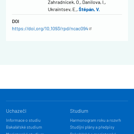
Zahradnicek, O.
Danilova, I.
Ukraintsev, E.
Štěpán, V.
DOI
https://doi.org/10.1093/rpd/ncac094
HLAVNÍ
Uchazeči
Studium
NAVIGACE
Informace o studiu
Harmonogram roku a rozvrh
Bakalářské studium
Studijní plány a předpisy