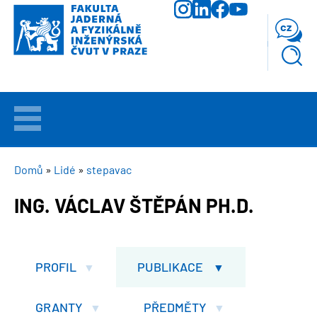
Přejít
k
cz
hlavnímu
obsahu
VÍTEJTE
UCHAZEČI
DROBEČKOVÁ
Domů
Lidé
stepavac
NAVIGACE
ING. VÁCLAV ŠTĚPÁN PH.D.
STUDIUM
VĚDA
A
PROFIL
PUBLIKACE
VÝZKUM
GRANTY
PŘEDMĚTY
FAKULTA