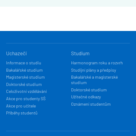
HLAVNÍ
Uchazeči
Studium
NAVIGACE
Informace o studiu
Harmonogram roku a rozvrh
Bakalářské studium
Studijní plány a předpisy
Magisterské studium
Bakalářské a magisterské
studium
Doktorské studium
Doktorské studium
Celoživotní vzdělávání
Užitečné odkazy
Akce pro studenty SŠ
Oznámení studentům
Akce pro učitele
Příběhy studentů