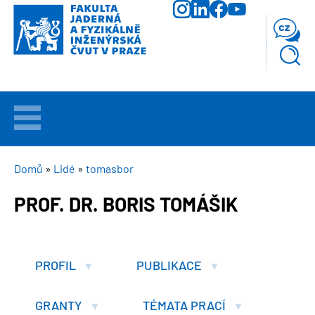
Přejít
k
cz
hlavnímu
obsahu
VÍTEJTE
UCHAZEČI
DROBEČKOVÁ
Domů
Lidé
tomasbor
NAVIGACE
PROF. DR. BORIS TOMÁŠIK
STUDIUM
VĚDA
A
PROFIL
PUBLIKACE
VÝZKUM
GRANTY
TÉMATA PRACÍ
FAKULTA