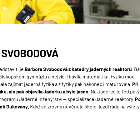
A SVOBODOVÁ
edstavit, je
Barbora Svobodová z katedry jaderných reaktorů
. Bá
a Biskupském gymnáziu a nejvíc ji bavila matematika. Fyziku moc
čala zajímat jaderná fyzika a z fyziky pak nakonec i maturovala.
Při
u, ale pak objevila Jaderku a bylo jasno.
Na Jaderce je teď pát
programu Jaderné inženýrství — specializace Jaderné reaktory.
P
rně Dukovany
. Když se zrovna nevěnuje škole, jezdí ráda na výlety