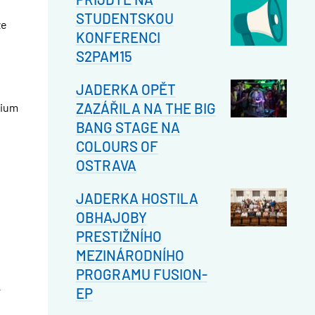
STUDENTSKOU
že
KONFERENCI
S2PAM15
JADERKA OPĚT
ZAZÁŘILA NA THE BIG
dium
BANG STAGE NA
COLOURS OF
OSTRAVA
JADERKA HOSTILA
OBHAJOBY
PRESTIŽNÍHO
MEZINÁRODNÍHO
PROGRAMU FUSION-
EP
r