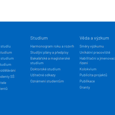
Í
Studium
Věda a výzkum
ACE
 studiu
Harmonogram roku a rozvrh
Směry výzkumu
studium
Studijní plány a předpisy
Unikátní pracoviště
 studium
Bakalářské a magisterské
Habilitační a jmenovac
studium
řízení
studium
Doktorské studium
Kolokvium
vzdělávání
Užitečné odkazy
Publicita projektů
udenty SŠ
Oznámení studentům
Publikace
tele
Granty
dentů