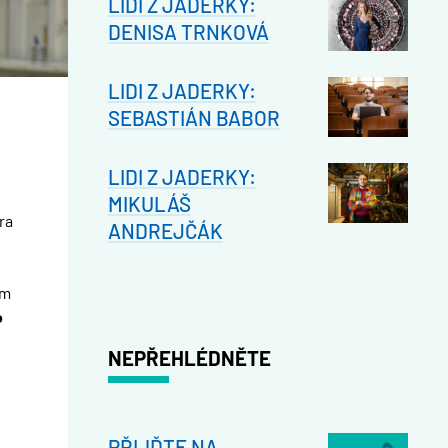
LIDI Z JADERKY:
DENISA TRNKOVÁ
LIDI Z JADERKY:
SEBASTIÁN BABOR
LIDI Z JADERKY:
MIKULÁŠ
ra
ANDREJČÁK
ým
o
NEPŘEHLÉDNĚTE
PŘIJĎTE NA