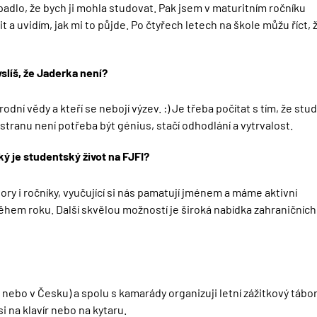
padlo, že bych ji mohla studovat. Pak jsem v maturitním ročníku
sit a uvidím, jak mi to půjde. Po čtyřech letech na škole můžu říct, 
líš, že Jaderka není?
ní vědy a kteří se nebojí výzev. :) Je třeba počítat s tím, že stu
ranu není potřeba být génius, stačí odhodlání a vytrvalost.
ký je studentský život na FJFI?
ry i ročníky, vyučující si nás pamatují jménem a máme aktivní
ěhem roku. Další skvělou možností je široká nabídka zahraničních
í nebo v Česku) a spolu s kamarády organizuji letní zážitkový tábo
i na klavír nebo na kytaru.