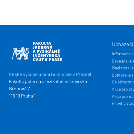
HLAVN
Obrázek
Uchazeči
NAVIG
Informace o
Bakalářské 
Magisterské
České vysoké učení technické v
Praze
Doktorské 
Fakulta jaderná a fyzikálně inženýrská
Celoživotní 
Břehová 7
Akce pro st
115 19 Praha 1
Akce pro uči
Příběhy stu