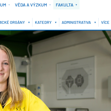
IUM
VĚDA A VÝZKUM
FAKULTA
ICKÉ ORGÁNY
KATEDRY
ADMINISTRATIVA
VÍCE