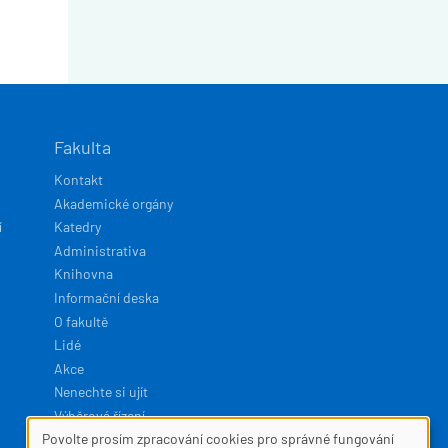
Fakulta
Kontakt
Akademické orgány
í
Katedry
Administrativa
Knihovna
Informační deska
O fakultě
Lidé
Akce
Nenechte si ujít
Výběrová řízení
Povolte prosím zpracování cookies pro správné fungování