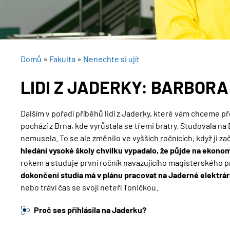
DROBEČKOVÁ
Domů
Fakulta
Nenechte si ujít
NAVIGACE
LIDI Z JADERKY: BARBOR
Dalším v pořadí příběhů lidí z Jaderky, které vám chceme př
pochází z Brna, kde vyrůstala se třemi bratry. Studovala n
nemusela. To se ale změnilo ve vyšších ročnících, když ji za
hledání vysoké školy chvilku vypadalo, že půjde na ekonomk
rokem a studuje první ročník navazujícího magisterského 
dokončení studia má v plánu pracovat na Jaderné elektrá
nebo tráví čas se svojí neteří Toničkou.
Proč ses přihlásila na Jaderku?