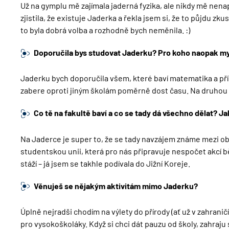
Už na gymplu mě zajímala jaderná fyzika, ale nikdy mě nena
zjistila, že existuje Jaderka a řekla jsem si, že to půjdu zku
to byla dobrá volba a rozhodně bych neměnila. :)
Doporučila bys studovat Jaderku? Pro koho naopak mys
Jaderku bych doporučila všem, které baví matematika a přírod
zabere oproti jiným školám poměrně dost času. Na druhou st
Co tě na fakultě baví a co se tady dá všechno dělat? Ja
Na Jaderce je super to, že se tady navzájem známe mezi obo
studentskou unii, která pro nás připravuje nespočet akcí b
stáží – já jsem se takhle podívala do Jižní Koreje.
Věnuješ se nějakým aktivitám mimo Jaderku?
Úplně nejradši chodím na výlety do přírody (ať už v zahranič
pro vysokoškoláky. Když si chci dát pauzu od školy, zahraju s