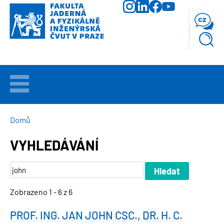
Přejít
k
cz
hlavnímu
obsahu
VÍTEJTE
UCHAZEČI
DROBEČKOVÁ
Domů
NAVIGACE
VYHLEDÁVÁNÍ
STUDIUM
VĚDA
A
VÝZKUM
Zobrazeno 1 - 6 z 6
PROF. ING. JAN JOHN CSC., DR. H. C.
FAKULTA