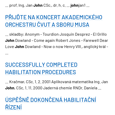
… prof. Ing. Jan
John
CSc., dr. h. c. …
john
jan1 …
PŘIJĎTE NA KONCERT AKADEMICKÉHO
ORCHESTRU ČVUT A SBORU MUSA
… skladby: Anonym - Tourdion Josquin Desprez - El Grillo
John
Dowland - Come again Robert Jones - Farewell Dear
Love
John
Dowland - Now o now Henry VIII., anglický král -
…
SUCCESSFULLY COMPLETED
HABILITATION PROCEDURES
… Kračmar, CSc. 1. 2. 2001 Aplikovaná matematika Ing. Jan
John
, CSc. 1. 11. 2000 Jaderná chemie RNDr. Daniela …
ÚSPĚŠNĚ DOKONČENÁ HABILITAČNÍ
ŘÍZENÍ