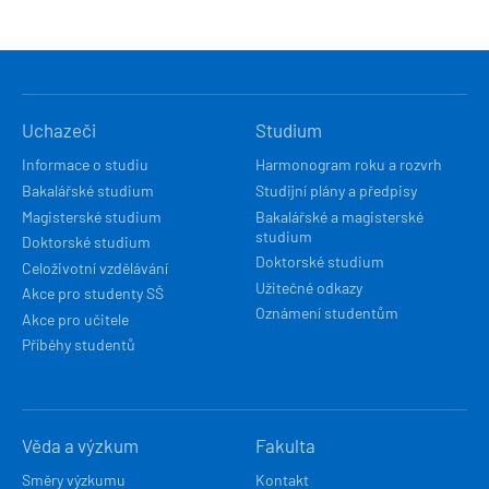
HLAVNÍ
Uchazeči
Studium
NAVIGACE
Informace o studiu
Harmonogram roku a rozvrh
Bakalářské studium
Studijní plány a předpisy
Magisterské studium
Bakalářské a magisterské
studium
Doktorské studium
Doktorské studium
Celoživotní vzdělávání
Užitečné odkazy
Akce pro studenty SŠ
Oznámení studentům
Akce pro učitele
Příběhy studentů
Věda a výzkum
Fakulta
Směry výzkumu
Kontakt