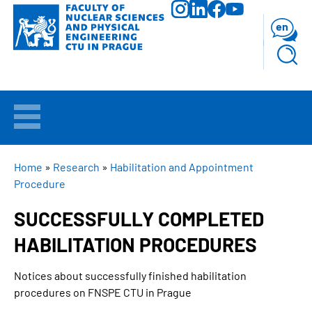
Skip
to
en
main
content
WELCOME
APPLICANTS
BREADCRUMB
Home
Research
Habilitation and Appointment
Procedure
STUDY
SUCCESSFULLY COMPLETED
HABILITATION PROCEDURES
RESEARCH
Notices about successfully finished habilitation
FACULTY
procedures on FNSPE CTU in Prague