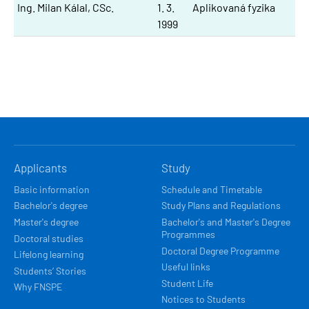
Ing. Milan Kálal, CSc.
1. 3.
Aplikovaná fyzika
1999
HLAVNÍ
Applicants
Study
NAVIGACE
Basic information
Schedule and Timetable
Bachelor's degree
Study Plans and Regulations
Master's degree
Bachelor's and Master's Degree
Programmes
Doctoral studies
Doctoral Degree Programme
Lifelong learning
Useful links
Students’ Stories
Student Life
Why FNSPE
Notices to Students