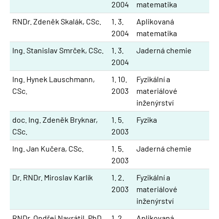
2004
matematika
RNDr. Zdeněk Skalák, CSc.
1. 3.
Aplikovaná
2004
matematika
Ing. Stanislav Smrček, CSc.
1. 3.
Jaderná chemie
2004
Ing. Hynek Lauschmann,
1. 10.
Fyzikální a
CSc.
2003
materiálové
inženýrství
doc. Ing. Zdeněk Bryknar,
1. 5.
Fyzika
CSc.
2003
Ing. Jan Kučera, CSc.
1. 5.
Jaderná chemie
2003
Dr. RNDr. Miroslav Karlík
1. 2.
Fyzikální a
2003
materiálové
inženýrství
RNDr. Ondřej Navrátil, PhD.
1. 2.
Aplikovaná