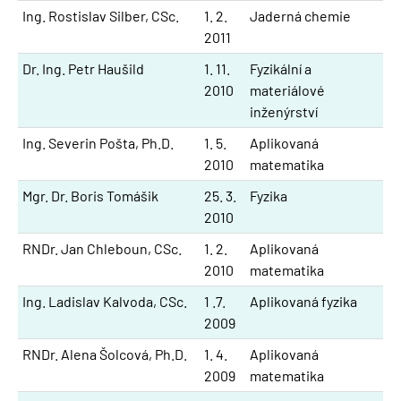
Ing. Rostislav Silber, CSc.
1. 2.
Jaderná chemie
2011
Dr. Ing. Petr Haušild
1. 11.
Fyzikální a
2010
materiálové
inženýrství
Ing. Severin Pošta, Ph.D.
1. 5.
Aplikovaná
2010
matematika
Mgr. Dr. Boris Tomášik
25. 3.
Fyzika
2010
RNDr. Jan Chleboun, CSc.
1. 2.
Aplikovaná
2010
matematika
Ing. Ladislav Kalvoda, CSc.
1 .7.
Aplikovaná fyzika
2009
RNDr. Alena Šolcová, Ph.D.
1. 4.
Aplikovaná
2009
matematika