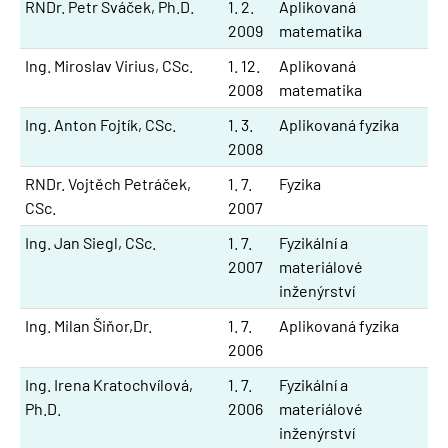
RNDr. Petr Sváček, Ph.D.
1. 2.
Aplikovaná
2009
matematika
Ing. Miroslav Virius, CSc.
1. 12.
Aplikovaná
2008
matematika
Ing. Anton Fojtík, CSc.
1. 3.
Aplikovaná fyzika
2008
RNDr. Vojtěch Petráček,
1. 7.
Fyzika
CSc.
2007
Ing. Jan Siegl, CSc.
1. 7.
Fyzikální a
2007
materiálové
inženýrství
Ing. Milan Šiňor,Dr.
1. 7.
Aplikovaná fyzika
2006
Ing. Irena Kratochvílová,
1. 7.
Fyzikální a
Ph.D.
2006
materiálové
inženýrství