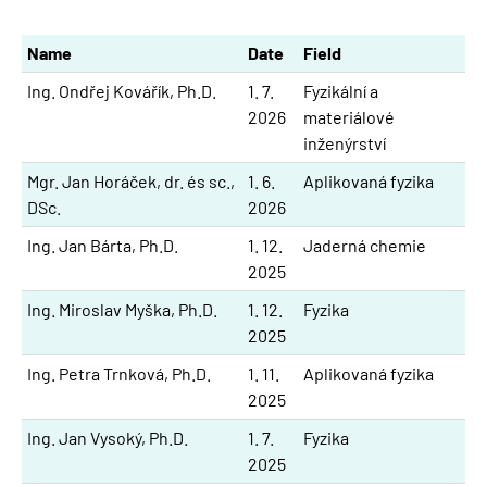
Name
Date
Field
Ing. Ondřej Kovářík, Ph.D.
1. 7.
Fyzikální a
2026
materiálové
inženýrství
Mgr. Jan Horáček, dr. és sc.,
1. 6.
Aplikovaná fyzika
DSc.
2026
Ing. Jan Bárta, Ph.D.
1. 12.
Jaderná chemie
2025
Ing. Miroslav Myška, Ph.D.
1. 12.
Fyzika
2025
Ing. Petra Trnková, Ph.D.
1. 11.
Aplikovaná fyzika
2025
Ing. Jan Vysoký, Ph.D.
1. 7.
Fyzika
2025