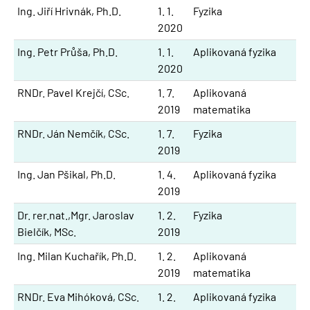
Ing. Jiří Hrivnák, Ph.D.
1. 1.
Fyzika
2020
Ing. Petr Průša, Ph.D.
1. 1.
Aplikovaná fyzika
2020
RNDr. Pavel Krejčí, CSc.
1. 7.
Aplikovaná
2019
matematika
RNDr. Ján Nemčík, CSc.
1. 7.
Fyzika
2019
Ing. Jan Pšikal, Ph.D.
1. 4.
Aplikovaná fyzika
2019
Dr. rer.nat.,Mgr. Jaroslav
1. 2.
Fyzika
Bielčík, MSc.
2019
Ing. Milan Kuchařík, Ph.D.
1. 2.
Aplikovaná
2019
matematika
RNDr. Eva Mihóková, CSc.
1. 2.
Aplikovaná fyzika