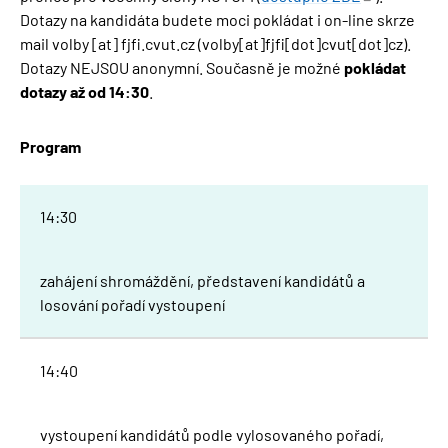
Dotazy na kandidáta budete moci pokládat i on-line skrze
mail
volby
[at]
fjfi
.
cvut
.
cz
(volby[at]fjfi[dot]cvut[dot]cz)
.
Dotazy NEJSOU anonymní. Současně je možné
pokládat
dotazy až od 14:30
.
Program
14:30
zahájení shromáždění, představení kandidátů a
losování pořadí vystoupení
14:40
vystoupení kandidátů podle vylosovaného pořadí,