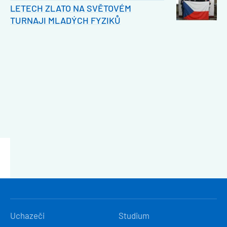
LETECH ZLATO NA SVĚTOVÉM
TURNAJI MLADÝCH FYZIKŮ
HLAVNÍ
Uchazeči
Studium
NAVIGACE