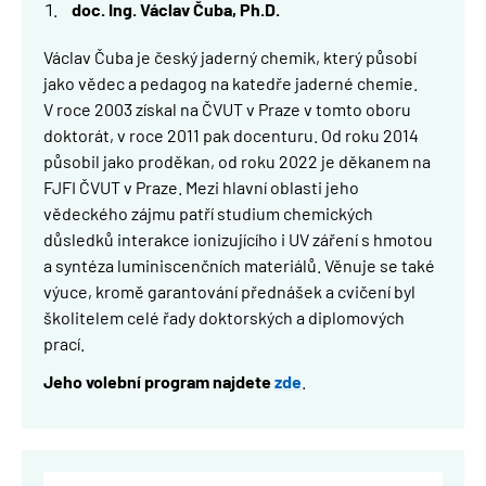
doc. Ing. Václav Čuba, Ph.D.
Václav Čuba je český jaderný chemik, který působí
jako vědec a pedagog na katedře jaderné chemie.
V roce 2003 získal na ČVUT v Praze v tomto oboru
doktorát, v roce 2011 pak docenturu. Od roku 2014
působil jako proděkan, od roku 2022 je děkanem na
FJFI ČVUT v Praze. Mezi hlavní oblasti jeho
vědeckého zájmu patří studium chemických
důsledků interakce ionizujícího i UV záření s hmotou
a syntéza luminiscenčních materiálů. Věnuje se také
výuce, kromě garantování přednášek a cvičení byl
školitelem celé řady doktorských a diplomových
prací.
Jeho volební program najdete
zde
.
Obrázek