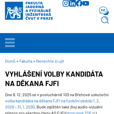
Přejít
k
cz
hlavnímu
obsahu
VÍTEJTE
UCHAZEČI
DROBEČKOVÁ
Domů
Fakulta
Nenechte si ujít
NAVIGACE
VYHLÁŠENÍ VOLBY KANDIDÁTA
STUDIUM
NA DĚKANA FJFI
VĚDA
A
Dne 8. 12. 2025 se v posluchárně 103 na Břehové uskuteční
VÝZKUM
volba kandidáta na děkana FJFI na funkční období 1. 2.
2026 – 31. 1. 2030
. Bude zajištěn také živý audio-vizuální
FAKULTA
přenos pro všechny členy AO FJFI (
dostupné
ZDE
).