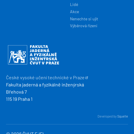
Lidé
Akce
Nenechte si ujít
Výběrová řízení
Obrázek
České vysoké učení technické v
Praze
Fakulta jaderná a fyzikálně inženýrská
Břehová 7
115 19 Praha 1
Developed by
Squelle
© 2026 ČVUT FJFI