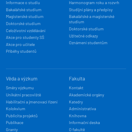
Informace o studiu
Harmonogram roku a rozvrh
Bakalářské studium
Studijní plány a předpisy
Magisterské studium
Bakalářské a magisterské
studium
Doktorské studium
Doktorské studium
Celoživotní vzdělávání
Užitečné odkazy
Akce pro studenty SŠ
Oznámení studentům
Akce pro učitele
Příběhy studentů
Věda a výzkum
Fakulta
Směry výzkumu
Kontakt
Unikátní pracoviště
Akademické orgány
Habilitační a jmenovací řízení
Katedry
Kolokvium
Administrativa
Publicita projektů
Knihovna
Publikace
Informační deska
Granty
O fakultě