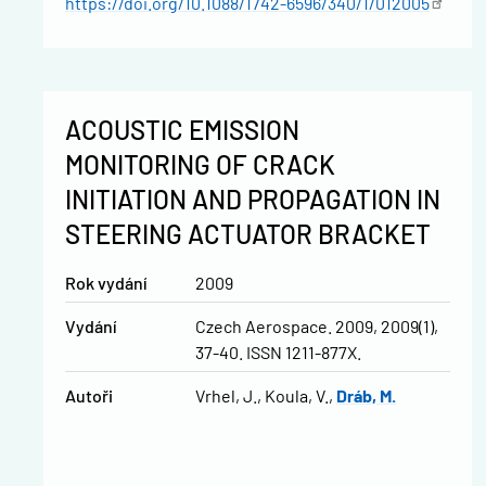
https://doi.org/10.1088/1742-6596/340/1/012005
ACOUSTIC EMISSION
MONITORING OF CRACK
INITIATION AND PROPAGATION IN
STEERING ACTUATOR BRACKET
Rok vydání
2009
Vydání
Czech Aerospace. 2009, 2009(1),
37-40. ISSN 1211-877X.
Autoři
Vrhel, J.
Koula, V.
Dráb, M.