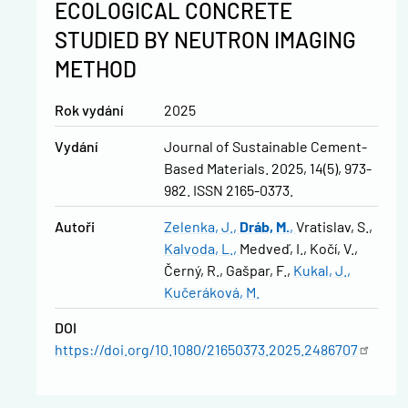
ECOLOGICAL CONCRETE
STUDIED BY NEUTRON IMAGING
METHOD
Rok vydání
2025
Vydání
Journal of Sustainable Cement-
Based Materials. 2025, 14(5), 973-
982. ISSN 2165-0373.
Autoři
Zelenka, J.
Dráb, M.
Vratislav, S.
Kalvoda, L.
Medveď, I.
Kočí, V.
Černý, R.
Gašpar, F.
Kukal, J.
Kučeráková, M.
DOI
https://doi.org/10.1080/21650373.2025.2486707