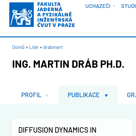
VÍTEJTE
Přejít
UCHAZEČI
STUD
k
hlavnímu
obsahu
DROBEČKOVÁ
Domů
Lidé
drabmart
NAVIGACE
ING. MARTIN DRÁB PH.D.
PROFIL
PUBLIKACE
GR
DIFFUSION DYNAMICS IN