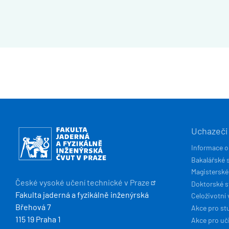
HLAVN
Obrázek
Uchazeči
NAVIG
Informace o
Bakalářské 
Magisterské
České vysoké učení technické v
Praze
Doktorské 
Fakulta jaderná a fyzikálně inženýrská
Celoživotní 
Břehová 7
Akce pro st
115 19 Praha 1
Akce pro uči