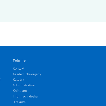
Fakulta
Kontakt
Akademické orgány
í
Katedry
Administrativa
Knihovna
Informační deska
O fakultě