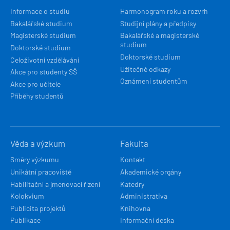
NAVIGACE
Informace o studiu
Harmonogram roku a rozvrh
Bakalářské studium
Studijní plány a předpisy
Magisterské studium
Bakalářské a magisterské
studium
Doktorské studium
Doktorské studium
Celoživotní vzdělávání
Užitečné odkazy
Akce pro studenty SŠ
Oznámení studentům
Akce pro učitele
Příběhy studentů
Věda a výzkum
Fakulta
Směry výzkumu
Kontakt
Unikátní pracoviště
Akademické orgány
Habilitační a jmenovací řízení
Katedry
Kolokvium
Administrativa
Publicita projektů
Knihovna
Publikace
Informační deska