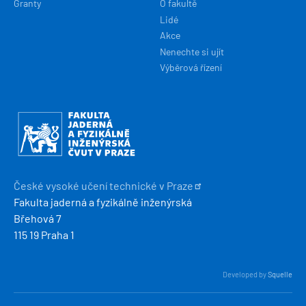
Granty
O fakultě
Lidé
Akce
Nenechte si ujít
Výběrová řízení
Obrázek
České vysoké učení technické v
Praze
Fakulta jaderná a fyzikálně inženýrská
Břehová 7
115 19 Praha 1
Developed by
Squelle