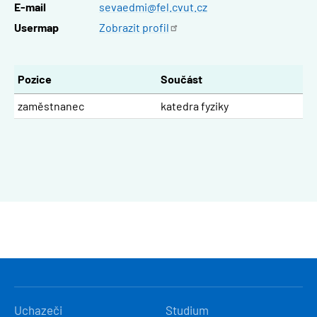
E-mail
sevaedmi@fel.cvut.cz
Usermap
Zobrazit
profil
Pozice
Součást
zaměstnanec
katedra fyziky
HLAVNÍ
Uchazeči
Studium