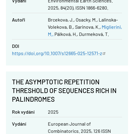
Vydání
Environmental Earth Sciences.
2025, 84(20), ISSN 1866-6280.
Autoři
Brcekova, J.
Osacky, M.
Lalinska-
Volekova, B.
Sarinova, K.
Miglierini,
M.
Pálková, H.
Durmeková, T.
DOI
https://doi.org/10.1007/s12665-025-12571-z
THE ASYMPTOTIC REPETITION
THRESHOLD OF SEQUENCES RICH IN
PALINDROMES
Rok vydání
2025
Vydání
European Journal of
Combinatorics. 2025, 126 ISSN