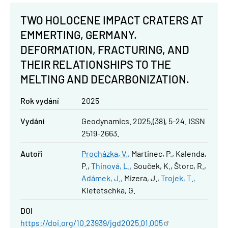
TWO HOLOCENE IMPACT CRATERS AT
EMMERTING, GERMANY.
DEFORMATION, FRACTURING, AND
THEIR RELATIONSHIPS TO THE
MELTING AND DECARBONIZATION.
Rok vydání
2025
Vydání
Geodynamics. 2025,(38), 5-24. ISSN
2519-2663.
Autoři
Procházka, V.
Martinec, P.
Kalenda,
P.
Thinová, L.
Souček, K.
Štorc, R.
Adámek, J.
Mizera, J.
Trojek, T.
Kletetschka, G.
DOI
https://doi.org/10.23939/jgd2025.01.005