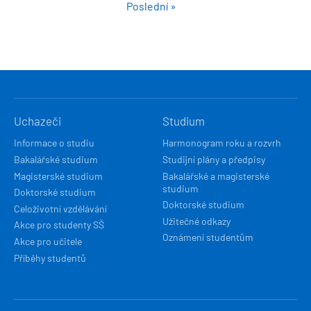
page
stránka
Poslední
Poslední »
stránka
stránka
HLAVNÍ
Uchazeči
Studium
NAVIGACE
Informace o studiu
Harmonogram roku a rozvrh
Bakalářské studium
Studijní plány a předpisy
Magisterské studium
Bakalářské a magisterské
studium
Doktorské studium
Doktorské studium
Celoživotní vzdělávání
Užitečné odkazy
Akce pro studenty SŠ
Oznámení studentům
Akce pro učitele
Příběhy studentů