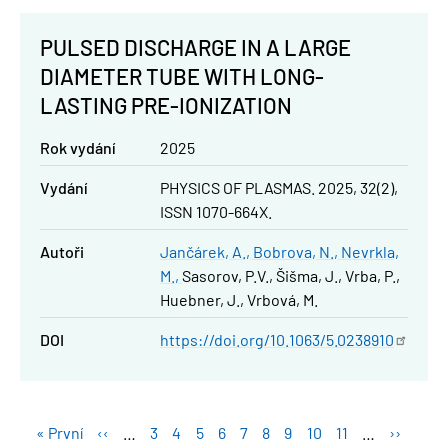
PULSED DISCHARGE IN A LARGE
DIAMETER TUBE WITH LONG-
LASTING PRE-IONIZATION
Rok vydání
2025
Vydání
PHYSICS OF PLASMAS. 2025, 32(2),
ISSN 1070-664X.
Autoři
Jančárek, A.
Bobrova, N.
Nevrkla,
M.
Sasorov, P.V.
Šišma, J.
Vrba, P.
Huebner, J.
Vrbová, M.
DOI
https://doi.org/10.1063/5.0238910
Pagination
First
« První
Předchozí
‹‹
…
Stránka
3
Stránka
4
Stránka
5
Stránka
6
Stránka
7
Stránka
8
Stránka
9
Stránka
10
Stránka
11
…
Následuj
››