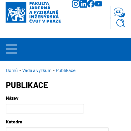
Přejít
k
cz
hlavnímu
obsahu
VÍTEJTE
UCHAZEČI
DROBEČKOVÁ
Domů
Věda a výzkum
Publikace
NAVIGACE
PUBLIKACE
STUDIUM
Název
VĚDA
A
VÝZKUM
Katedra
FAKULTA