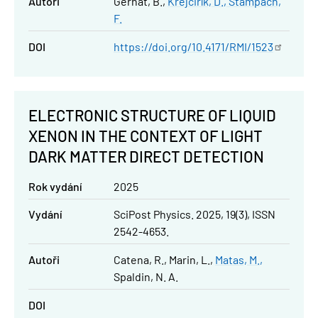
Autoři
Gerhát, B.
Krejčiřík, D.
Štampach,
F.
DOI
https://doi.org/10.4171/RMI/1523
ELECTRONIC STRUCTURE OF LIQUID
XENON IN THE CONTEXT OF LIGHT
DARK MATTER DIRECT DETECTION
Rok vydání
2025
Vydání
SciPost Physics. 2025, 19(3), ISSN
2542-4653.
Autoři
Catena, R.
Marin, L.
Matas, M.
Spaldin, N. A.
DOI