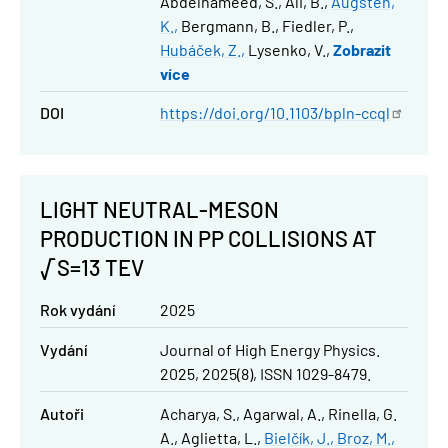
Abdelhameed, S.
Ali, B.
Augsten,
K.
Bergmann, B.
Fiedler, P.
Hubáček, Z.
Lysenko, V.
Zobrazit
více
DOI
https://doi.org/10.1103/bpln-ccql
LIGHT NEUTRAL-MESON
PRODUCTION IN PP COLLISIONS AT
√S=13 TEV
Rok vydání
2025
Vydání
Journal of High Energy Physics.
2025, 2025(8), ISSN 1029-8479.
Autoři
Acharya, S.
Agarwal, A.
Rinella, G.
A.
Aglietta, L.
Bielčík, J.
Broz, M.