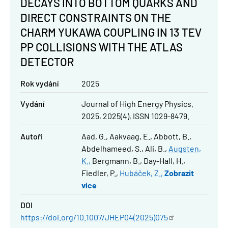
DECAYS INTO BOTTOM QUARKS AND
DIRECT CONSTRAINTS ON THE
CHARM YUKAWA COUPLING IN 13 TEV
PP COLLISIONS WITH THE ATLAS
DETECTOR
Rok vydání
2025
Vydání
Journal of High Energy Physics.
2025, 2025(4), ISSN 1029-8479.
Autoři
Aad, G.
Aakvaag, E.
Abbott, B.
Abdelhameed, S.
Ali, B.
Augsten,
K.
Bergmann, B.
Day-Hall, H.
Fiedler, P.
Hubáček, Z.
Zobrazit
více
DOI
https://doi.org/10.1007/JHEP04(2025)075