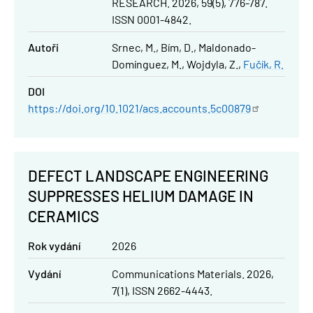
RESEARCH. 2026, 59(5), 776-787.
ISSN 0001-4842.
Autoři
Srnec, M.
Bím, D.
Maldonado-
Domínguez, M.
Wojdyla, Z.
Fučík, R.
DOI
https://doi.org/10.1021/acs.accounts.5c00879
DEFECT LANDSCAPE ENGINEERING
SUPPRESSES HELIUM DAMAGE IN
CERAMICS
Rok vydání
2026
Vydání
Communications Materials. 2026,
7(1), ISSN 2662-4443.