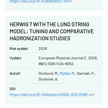
https://doi.org/10.1039/d5dt02775f
HERWIG 7 WITH THE LUND STRING
MODEL: TUNING AND COMPARATIVE
HADRONIZATION STUDIES
Rok vydání
2026
Vydání
European Physical Journal C. 2026,
86(1), ISSN 1434-6052.
Autoři
Divišová, M.
Myška, M.
Sarmah, P.
Siodmok, A.
DOI
https://doi.org/10.1140/epjc/s10052-025-15182-x