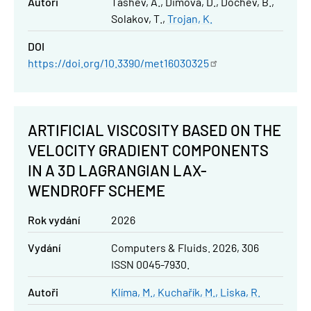
Autoři
Tashev, A.
Dimova, D.
Dochev, B.
Solakov, T.
Trojan, K.
DOI
https://doi.org/10.3390/met16030325
ARTIFICIAL VISCOSITY BASED ON THE
VELOCITY GRADIENT COMPONENTS
IN A 3D LAGRANGIAN LAX-
WENDROFF SCHEME
Rok vydání
2026
Vydání
Computers & Fluids. 2026, 306
ISSN 0045-7930.
Autoři
Klíma, M.
Kuchařík, M.
Liska, R.