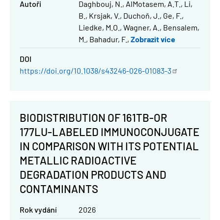
Autoři
Daghbouj, N.
AlMotasem, A.T.
Li,
B.
Krsjak, V.
Duchoň, J.
Ge, F.
Liedke, M.O.
Wagner, A.
Bensalem,
M.
Bahadur, F.
Zobrazit více
DOI
https://doi.org/10.1038/s43246-026-01083-3
BIODISTRIBUTION OF 161TB-OR
177LU-LABELED IMMUNOCONJUGATE
IN COMPARISON WITH ITS POTENTIAL
METALLIC RADIOACTIVE
DEGRADATION PRODUCTS AND
CONTAMINANTS
Rok vydání
2026