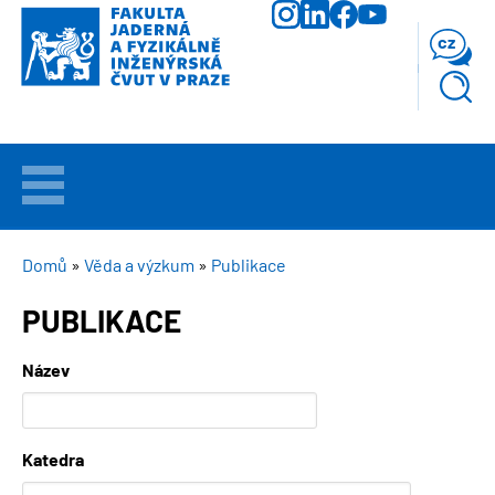
Přejít
k
cz
hlavnímu
obsahu
VÍTEJTE
UCHAZEČI
DROBEČKOVÁ
Domů
Věda a výzkum
Publikace
NAVIGACE
PUBLIKACE
STUDIUM
Název
VĚDA
A
VÝZKUM
Katedra
FAKULTA