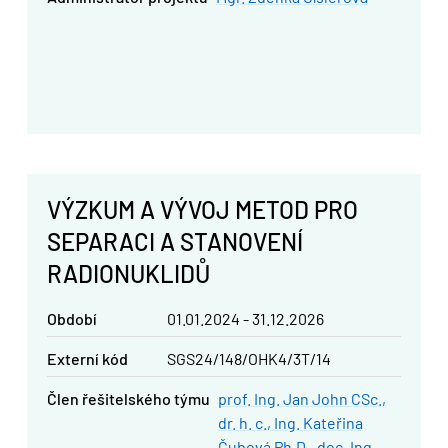
VÝZKUM A VÝVOJ METOD PRO
SEPARACI A STANOVENÍ
RADIONUKLIDŮ
Období
01.01.2024 - 31.12.2026
Externí kód
SGS24/148/OHK4/3T/14
člen řešitelského týmu
prof. Ing. Jan John CSc.,
dr. h. c.
Ing. Kateřina
Čubová Ph.D.
doc. Ing.