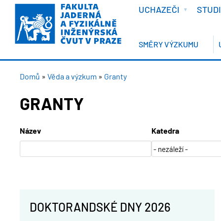
VÍTEJTE
Přejít
UCHAZEČI
STUD
k
hlavnímu
obsahu
SMĚRY VÝZKUMU
DROBEČKOVÁ
Domů
Věda a výzkum
Granty
NAVIGACE
GRANTY
Název
Katedra
DOKTORANDSKÉ DNY 2026