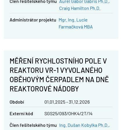
člen řešitelského týmu
Aurél Gábor Gábris Ph.D.
Craig Hamilton Ph.D.
administrátor projektu
Mgr. Ing. Lucie
Farmačková MBA
MĚŘENÍ RYCHLOSTNÍHO POLE V
REAKTORU VR-1 VYVOLANÉHO
OBĚHOVÝM ČERPADLEM NA DNĚ
REAKTOROVÉ NÁDOBY
Období
01.01.2025 - 31.12.2026
Externí kód
SGS25/093/OHK4/2T/14
člen řešitelského týmu
Ing. Dušan Kobylka Ph.D.